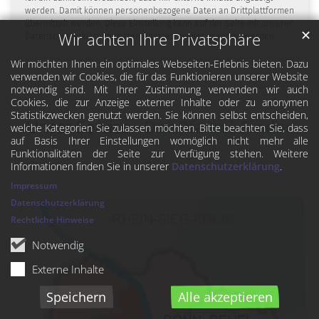
werden. Damit können personenbezogene Daten an Drittplattformen
übermittelt werden. Diese Einstellung kann auf der Seite mit unserer
✕
Wir achten Ihre Privatsphäre
Datenschutzerklärung
später jederzeit wieder geändert werden.
Wir möchten Ihnen ein optimales Webseiten-Erlebnis bieten. Dazu
verwenden wir Cookies, die für das Funktionieren unserer Website
notwendig sind. Mit Ihrer Zustimmung verwenden wir auch
Cookies, die zur Anzeige externer Inhalte oder zu anonymen
Statistikzwecken genutzt werden. Sie können selbst entscheiden,
Unser Service -
Der Pfarrei-Finder
welche Kategorien Sie zulassen möchten. Bitte beachten Sie, dass
auf Basis Ihrer Einstellungen womöglich nicht mehr alle
Funktionalitäten der Seite zur Verfügung stehen. Weitere
Informationen finden Sie in unserer
Datenschutzerklärung
.
Impressum
Datenschutzerklärung
Rechtliche Hinweise
Notwendig
Externe Inhalte
Speichern
Alle akzeptieren